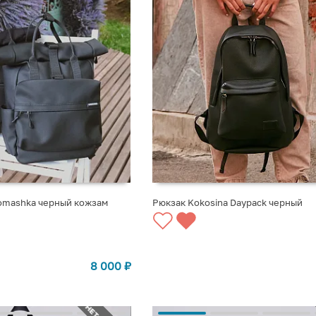
omashka черный кожзам
Рюкзак Kokosina Daypack черный
СООБЩИТЬ О ПОСТУПЛЕНИИ
8 000
₽