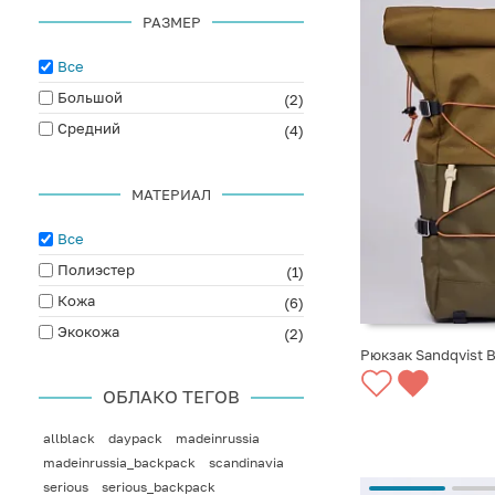
РАЗМЕР
Все
Большой
(2)
Средний
(4)
МАТЕРИАЛ
Все
Полиэстер
(1)
Кожа
(6)
Экокожа
(2)
Рюкзак Sandqvist B
СООБЩИТЬ О ПО
ОБЛАКО ТЕГОВ
allblack
daypack
madeinrussia
madeinrussia_backpack
scandinavia
serious
serious_backpack