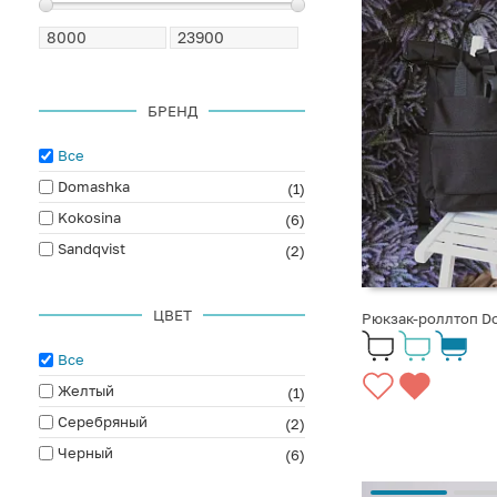
БРЕНД
Все
Domashka
(1)
Kokosina
(6)
Sandqvist
(2)
ЦВЕТ
Рюкзак-роллтоп D
Все
Желтый
(1)
Серебряный
(2)
Черный
(6)