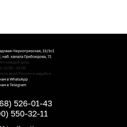
адовая-Черногрязская, 13/3c1
г
,
наб. канала Грибоедова, 71
аем каждый день
 11:00 - 21:00
м по всей России и зарубеж
нам в WhatsApp
нам в Telegram
968) 526-01-43
00) 550-32-11