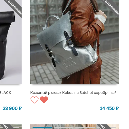
НЕТ В НАЛИЧИИ
НЕТ В НАЛИЧИИ
 BLACK
Кожаный рюкзак Kokosina Satchel серебряный
СООБЩИТЬ О ПОСТУПЛЕНИИ
23 900
₽
14 450
₽