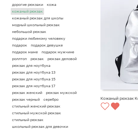
дорогие рюкзаки
кожа
кожаный рюкзак
кожаный рюкзак для школы
модный школьный рюкзак
небольшой рюкзак
подарки любимому человеку
подарок
подарок девушке
подарок маме
подарок мужчине
роллтоп
рюкзак
рюкзак деловой
рюкзак для ноутбука
рюкзак для ноутбука 13
рюкзак для ноутбука 15
рюкзак для ноутбука 17
рюкзак женский
рюкзак мужской
Кожаный рюкзак K
рюкзак черный
серебро
стильный женский рюкзак
СООБЩИТЬ О ПО
стильный мужской рюкзак
стильный рюкзак
школьный рюкзак для девочки