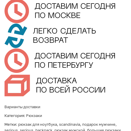
Варианты доставки
Категория:
Рюкзаки
Метки:
рюкзак для ноутбука
,
scandinavia
,
подарок мужчине
,
serious
,
serious_backpack
,
рюкзак мужской
,
большие рюкзаки
,