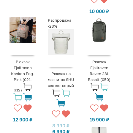
10 000
₽
Распродажа
-23%
Рюкзак
Рюкзак
Fjallraven
Fjallraven
Kanken Fog-
Рюкзак на
Raven 28L
Pink (021-
магнитах SHU
Basalt (050)
светло-серый
312)
12 900
₽
15 900
₽
8 990
₽
6 990
₽