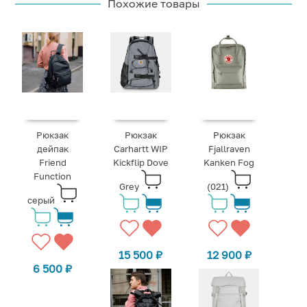
Похожие товары
Рюкзак
Рюкзак
Рюкзак
дейпак
Carhartt WIP
Fjallraven
Friend
Kickflip Dove
Kanken Fog
Function
Grey
(021)
серый
15 500
₽
12 900
₽
6 500
₽