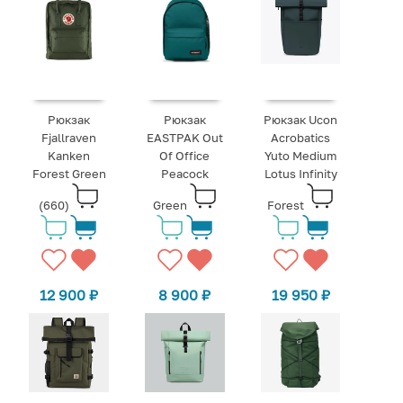
Рюкзак
Рюкзак
Рюкзак Ucon
Fjallraven
EASTPAK Out
Acrobatics
Kanken
Of Office
Yuto Medium
Forest Green
Peacock
Lotus Infinity
(660)
Green
Forest
12 900
₽
8 900
₽
19 950
₽