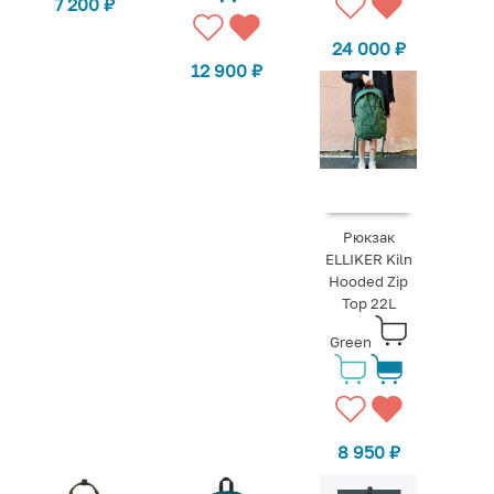
7 200
₽
24 000
₽
12 900
₽
Рюкзак
ELLIKER Kiln
Hooded Zip
Top 22L
Green
8 950
₽