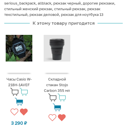
serious_backpack
,
allblack
,
рюкзак черный
,
дорогие рюкзаки
,
стильный женский рюкзак
,
стильный рюкзак
,
рюкзак
текстильный
,
рюкзак деловой
,
рюкзак для ноутбука 13
К этому товару пригодится
Часы Casio W-
Складной
218H-1AVEF
стакан Stojo
Carbon 355 мл
3 290
₽