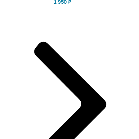
1 950
₽