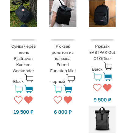
Сумка через
Рюкзак
Рюкзак
плечо
роллтоп из
EASTPAK Out
Fjallraven
канваса
Of Office
Kаnken
Friend
Black
Weekender
Function Mini
Black
черный
9 500
₽
19 500
₽
6 800
₽