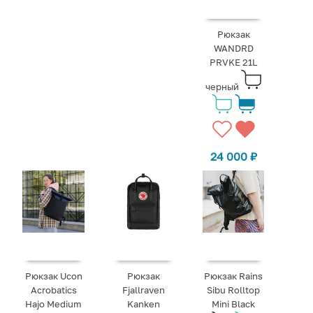
Рюкзак
WANDRD
PRVKE 21L
черный
24 000
₽
Рюкзак Ucon
Рюкзак
Рюкзак Rains
Acrobatics
Fjallraven
Sibu Rolltop
Hajo Medium
Kanken
Mini Black