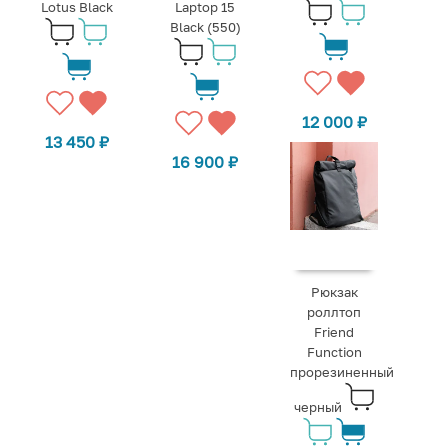
Lotus Black
Laptop 15
Black (550)
12 000
₽
13 450
₽
16 900
₽
Рюкзак
роллтоп
Friend
Function
прорезиненный
черный