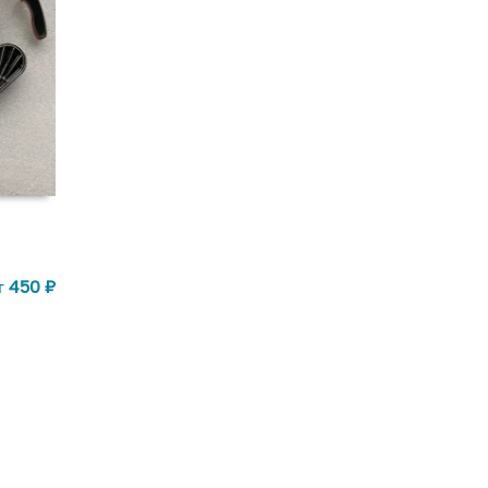
т
450
₽