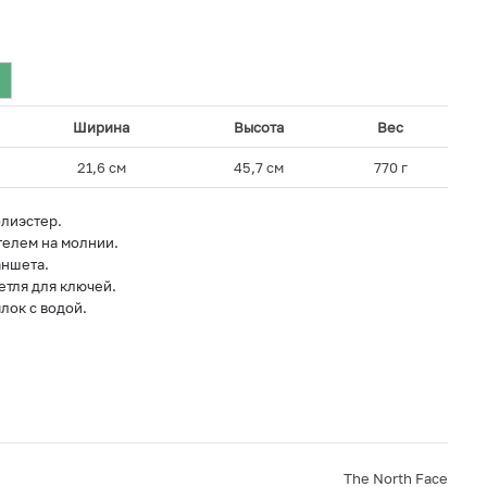
Ширина
Высота
Вес
21,6 см
45,7 см
770 г
лиэстер.
телем на молнии.
аншета.
етля для ключей.
лок с водой.
The North Face