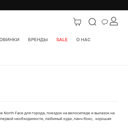
ОВИНКИ
БРЕНДЫ
SALE
О НАС
Каталог
>
Городские рюкзаки
e North Face для города, поездок на велосипеде и вылазок на
 первой необходимости, любимый худи, ланч-бокс, хорошая