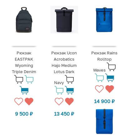
Рюкзак
Рюкзак Ucon
Рюкзак Rains
EASTPAK
Acrobatics
Rolltop
Wyoming
Hajo Medium
Waves
Triple Denim
Lotus Dark
Navy
14 900
₽
9 500
₽
13 450
₽