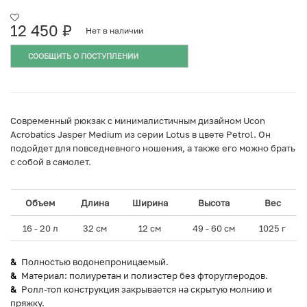
12 450
₽
Нет в наличии
СООБЩИТЬ О ПОСТУПЛЕНИИ
Cовременный рюкзак с минималистичным дизайном Ucon
Acrobatics Jasper Medium из серии Lotus в цвете Petrol. Он
подойдет для повседневного ношения, а также его можно брать
с собой в самолет.
Объем
Длина
Ширина
Высота
Вес
16 - 20 л
32 см
12 см
49 - 60 см
1025 г
Полностью водонепроницаемый.
Материал: полиуретан и полиэстер без фторуглеродов.
Ролл-топ конструкция закрывается на скрытую молнию и
пряжку.