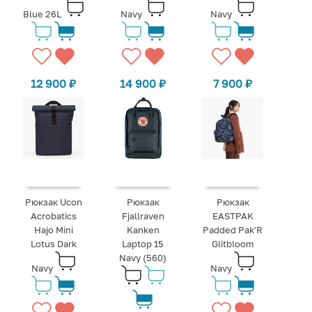
Blue 26L
Navy
Navy
12 900
₽
14 900
₽
7 900
₽
Рюкзак Ucon
Рюкзак
Рюкзак
Acrobatics
Fjallraven
EASTPAK
Hajo Mini
Kanken
Padded Pak'R
Lotus Dark
Laptop 15
Glitbloom
Navy (560)
Navy
Navy