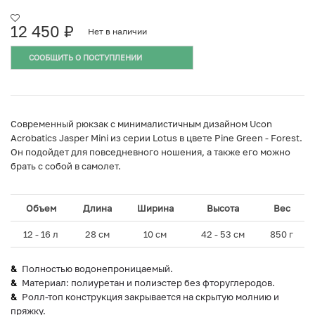
12 450
₽
Нет в наличии
СООБЩИТЬ О ПОСТУПЛЕНИИ
Cовременный рюкзак с минималистичным дизайном Ucon
Acrobatics Jasper Mini из серии Lotus в цвете Pine Green - Forest.
Он подойдет для повседневного ношения, а также его можно
брать с собой в самолет.
Объем
Длина
Ширина
Высота
Вес
12 - 16 л
28 см
10 см
42 - 53 см
850 г
Полностью водонепроницаемый.
Материал: полиуретан и полиэстер без фторуглеродов.
Ролл-топ конструкция закрывается на скрытую молнию и
пряжку.