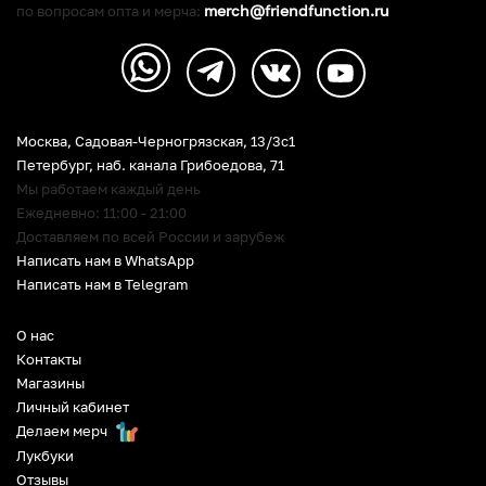
merch@friendfunction.ru
по вопросам опта и мерча:
Москва, Садовая-Черногрязская, 13/3c1
Петербург
,
наб. канала Грибоедова, 71
Мы работаем каждый день
Ежедневно: 11:00 - 21:00
Доставляем по всей России и зарубеж
Написать нам в WhatsApp
Написать нам в Telegram
О нас
Контакты
Магазины
Личный кабинет
Делаем мерч
Лукбуки
Отзывы