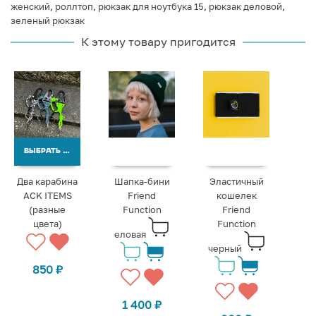
женский
,
роллтоп
,
рюкзак для ноутбука 15
,
рюкзак деловой
,
зеленый рюкзак
К этому товару пригодится
ВЫБРАТЬ ВАРИАНТЫ
Два карабина
Шапка-бини
Эластичный
ACK ITEMS
Friend
кошелек
(разные
Function
Friend
цвета)
Function
еловая
черный
850
₽
1 400
₽