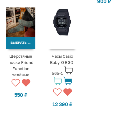
900
₽
ВЫБРАТЬ ВАРИАНТЫ
Шерстяные
Часы Casio
носки Friend
Baby-G BGD-
Function
565-1
зелёные
550
₽
12 390
₽