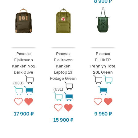
8 900
₽
Рюкзак
Рюкзак
Рюкзак
Fjallraven
Fjallraven
ELLIKER
Kanken No2
Kanken
Penniyn Tote
Dark Olive
Laptop 13
20L Green
Foilage Green
(633)
(631)
17 900
₽
9 950
₽
15 900
₽