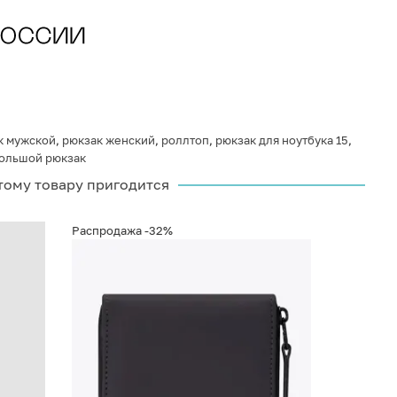
к мужской
,
рюкзак женский
,
роллтоп
,
рюкзак для ноутбука 15
,
ольшой рюкзак
тому товару пригодится
Распродажа
-32%