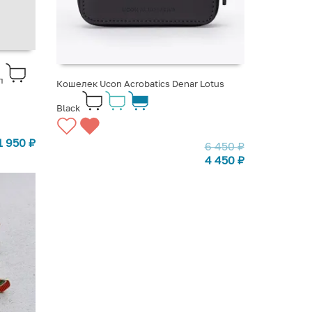
л
Кошелек Ucon Acrobatics Denar Lotus
Black
1 950
₽
6 450
₽
4 450
₽