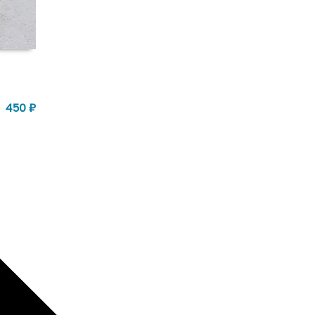
450
₽