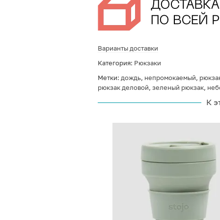
Варианты доставки
Категория:
Рюкзаки
Метки:
дождь
,
непромокаемый
,
рюкза
рюкзак деловой
,
зеленый рюкзак
,
неб
К э