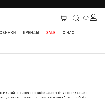
ОВИНКИ
БРЕНДЫ
SALE
О НАС
Каталог
>
Городские рюкзаки
 дизайном Ucon Acrobatics Jasper Mini из серии Lotus в
вседневного ношения, а также его можно брать с собой в