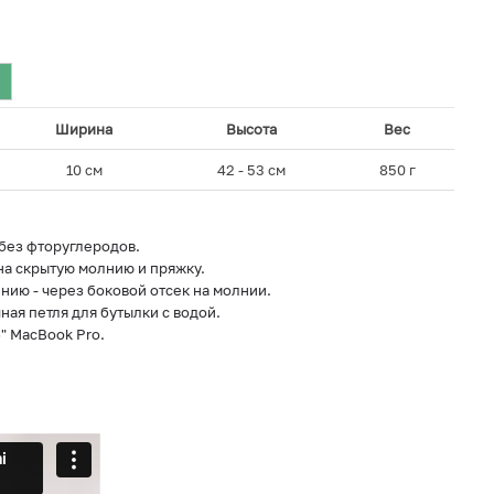
Ширина
Высота
Вес
10 см
42 - 53 см
850 г
без фторуглеродов.
на скрытую молнию и пряжку.
нию - через боковой отсек на молнии.
ная петля для бутылки с водой.
" MacBook Pro.