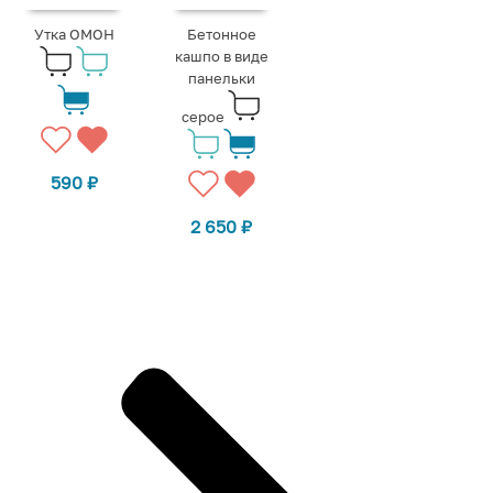
Утка ОМОН
Бетонное
кашпо в виде
панельки
серое
590
₽
2 650
₽