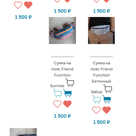
1 500
₽
1 500
₽
1 500
₽
Сумка на
Сумка на
пояс Friend
пояс Friend
Function
Function
Бетонный
Sunrise
Забор
1 500
₽
1 500
₽