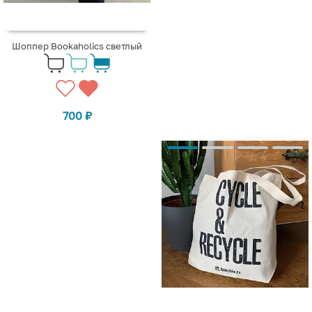
Шоппер Bookaholics светлый
700
₽