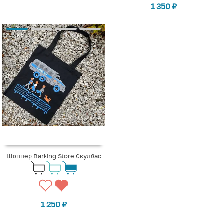
1 350
₽
Шоппер Barking Store Скулбас
1 250
₽