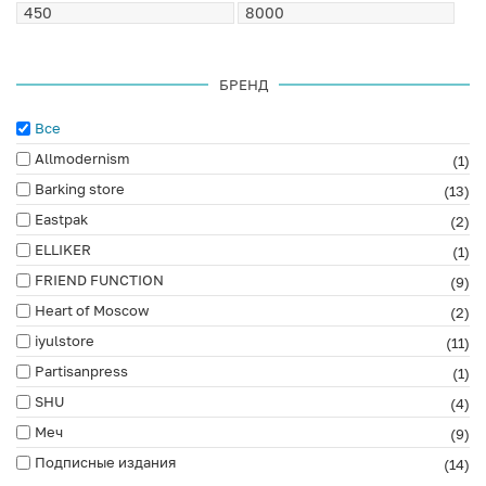
БРЕНД
Все
Allmodernism
(1)
Barking store
(13)
Eastpak
(2)
ELLIKER
(1)
FRIEND FUNCTION
(9)
Heart of Moscow
(2)
iyulstore
(11)
Partisanpress
(1)
SHU
(4)
Меч
(9)
Подписные издания
(14)