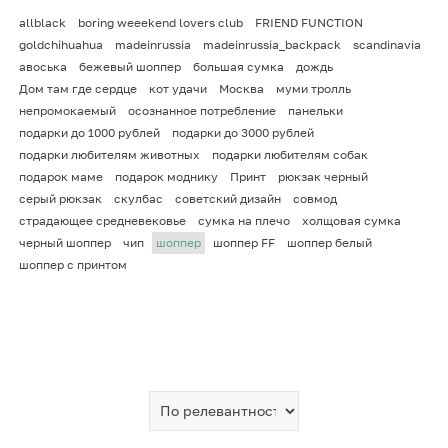
allblack
boring weeekend lovers club
FRIEND FUNCTION
goldchihuahua
madeinrussia
madeinrussia_backpack
scandinavia
авоська
бежевый шоппер
большая сумка
дождь
Дом там где сердце
кот удачи
Москва
муми тролль
непромокаемый
осознанное потребление
панельки
подарки до 1000 рублей
подарки до 3000 рублей
подарки любителям животных
подарки любителям собак
подарок маме
подарок моднику
Принт
рюкзак черный
серый рюкзак
скулбас
советский дизайн
совмод
страдающее средневековье
сумка на плечо
холщовая сумка
черный шоппер
чип
шоппер
шоппер FF
шоппер белый
шоппер с принтом