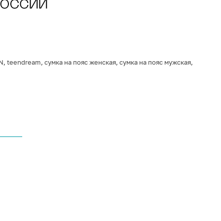
N
,
teendream
,
сумка на пояс женская
,
сумка на пояс мужская
,