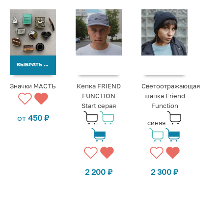
ВЫБРАТЬ ВАРИАНТЫ
Значки МАСТЬ
Кепка FRIEND
Светоотражающая
FUNCTION
шапка Friend
Start серая
Function
от
450
₽
синяя
2 200
₽
2 300
₽