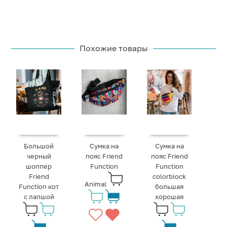
Похожие товары
Большой
Сумка на
Сумка на
черный
пояс Friend
пояс Friend
шоппер
Function
Function
Friend
colorblock
Animal
Function кот
большая
с лапшой
хорошая