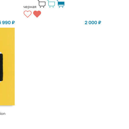
черная
5 990
₽
2 000
₽
ion