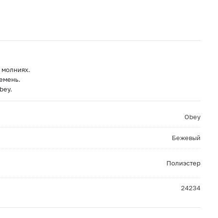
 молниях.
емень.
bey.
Obey
Бежевый
Полиэстер
24234