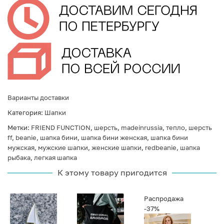
Варианты доставки
Категория:
Шапки
Метки:
FRIEND FUNCTION
,
шерсть
,
madeinrussia
,
тепло
,
шерсть
ff
,
beanie
,
шапка бини
,
шапка бини женская
,
шапка бини
мужская
,
мужские шапки
,
женские шапки
,
redbeanie
,
шапка
рыбака
,
легкая шапка
К этому товару пригодится
Распродажа
-37%