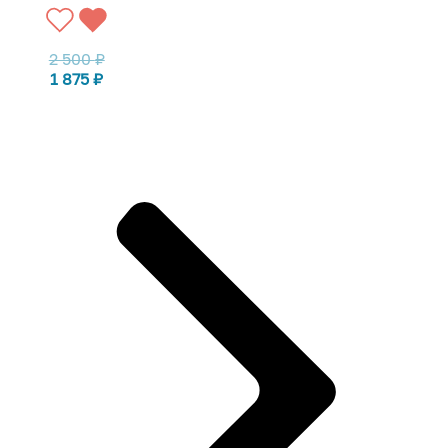
2 500
₽
1 875
₽