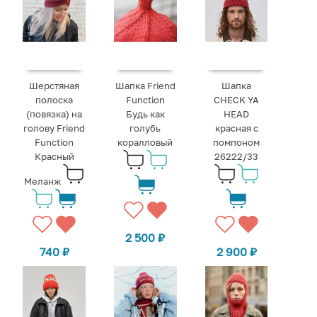
Шерстяная
Шапка Friend
Шапка
полоска
Function
CHECK YA
(повязка) на
Будь как
HEAD
голову Friend
голубь
красная с
Function
коралловый
помпоном
Красный
26222/33
Меланж
2 500
₽
740
₽
2 900
₽