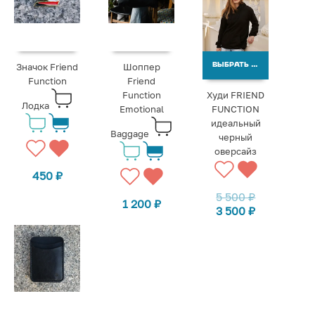
Значок Friend
Шоппер
ВЫБРАТЬ ВАРИАНТЫ
Function
Friend
Function
Худи FRIEND
Лодка
Emotional
FUNCTION
идеальный
Baggage
черный
оверсайз
450
₽
5 500
₽
1 200
₽
3 500
₽