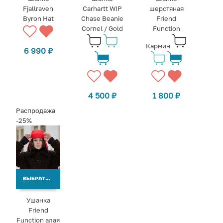
Fjallraven
Carhartt WIP
шерстяная
Byron Hat
Chase Beanie
Friend
Cornel / Gold
Function
Кармин
6 990
₽
4 500
₽
1 800
₽
Распродажа
-25%
ВЫБРАТЬ ВАРИАНТЫ
Ушанка
Friend
Function алая