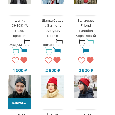
Шапка
Шапка Called
Балаклава
CHECK YA
a Garment
Friend
HEAD
Everyday
Function
красная
Beanie
Коралловый
2461/33
Tomato
4 500
₽
2 900
₽
2 600
₽
ВЫБРАТЬ ВАРИАНТЫ
Шапка
Шапка
Шапка