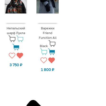
Непальский
Варежки
шарф Лукла
Friend
Function All
Black
3 750
₽
1 800
₽