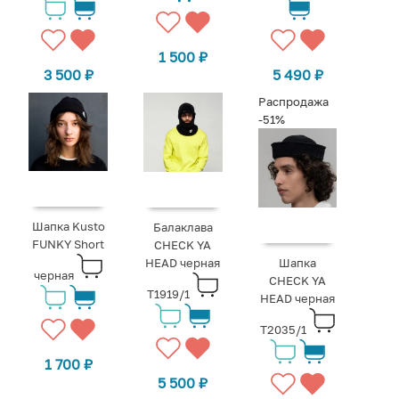
1 500
₽
3 500
₽
5 490
₽
Распродажа
-51%
Шапка Kusto
Балаклава
FUNKY Short
CHECK YA
HEAD черная
Шапка
черная
CHECK YA
T1919/1
HEAD черная
T2035/1
1 700
₽
5 500
₽