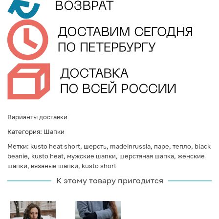
Варианты доставки
Категория:
Шапки
Метки:
kusto heat short
,
шерсть
,
madeinrussia
,
паре
,
тепло
,
black
beanie
,
kusto heat
,
мужские шапки
,
шерстяная шапка
,
женские
шапки
,
вязаные шапки
,
kusto short
К этому товару пригодится