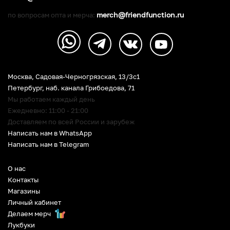
merch@friendfunction.ru
по вопросам опта и мерча:
Москва, Садовая-Черногрязская, 13/3c1
Петербург
,
наб. канала Грибоедова, 71
Мы работаем каждый день
Ежедневно: 11:00 - 21:00
Доставляем по всей России и зарубеж
Написать нам в WhatsApp
Написать нам в Telegram
О нас
Контакты
Магазины
Личный кабинет
Делаем мерч
Лукбуки