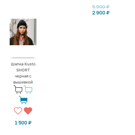
5 900
₽
2 900
₽
Шапка Kusto
SHORT
черная с
вышивкой
1 500
₽