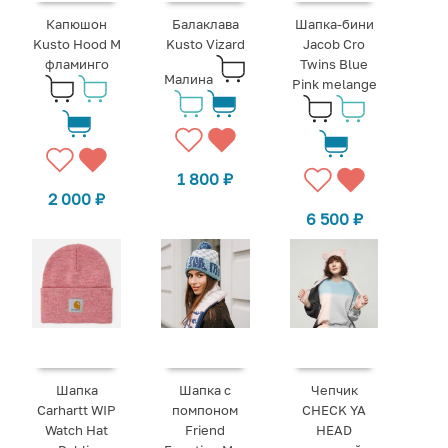
Капюшон
Балаклава
Шапка-бини
Kusto Hood M
Kusto Vizard
Jacob Cro
фламинго
Twins Blue
Малина
Pink melange
1 800
₽
2 000
₽
6 500
₽
Шапка
Шапка с
Чепчик
Carhartt WIP
помпоном
CHECK YA
Watch Hat
Friend
HEAD