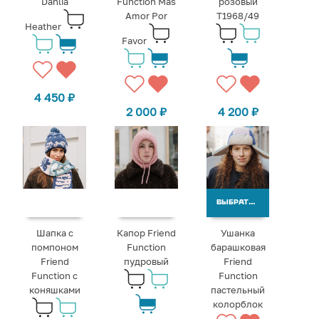
Dahlia
Function Mas
розовый
Amor Por
T1968/49
Heather
Favor
4 450
₽
2 000
₽
4 200
₽
ВЫБРАТЬ ВАРИАНТЫ
Шапка с
Капор Friend
Ушанка
помпоном
Function
барашковая
Friend
пудровый
Friend
Function с
Function
коняшками
пастельный
колорблок