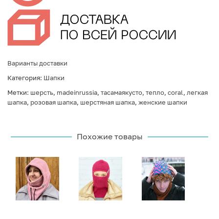
Варианты доставки
Категория:
Шапки
Метки:
шерсть
,
madeinrussia
,
тасамаякусто
,
тепло
,
coral
,
легкая
шапка
,
розовая шапка
,
шерстяная шапка
,
женские шапки
Похожие товары