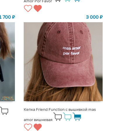
Amor Por Favor
1 700
₽
3 000
₽
Кепка Friend Function с вышивкой mas
amor вишневая