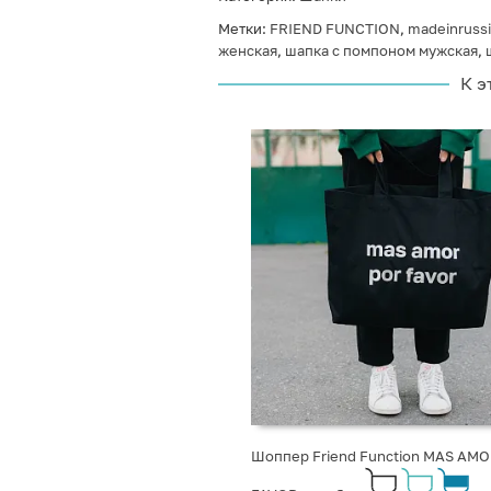
Метки:
FRIEND FUNCTION
,
madeinrussi
женская
,
шапка с помпоном мужская
,
К э
Шоппер Friend Function MAS AM