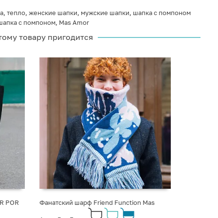
a
,
тепло
,
женские шапки
,
мужские шапки
,
шапка с помпоном
шапка с помпоном
,
Mas Amor
тому товару пригодится
OR POR
Фанатский шарф Friend Function Mas