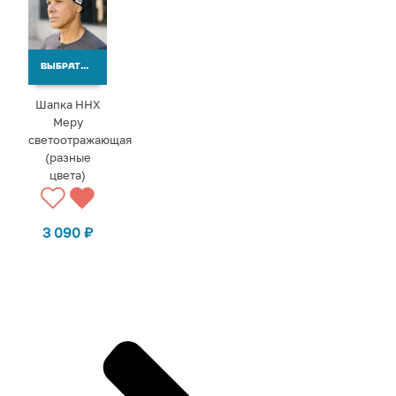
ВЫБРАТЬ ВАРИАНТЫ
Шапка ННХ
Меру
светоотражающая
(разные
цвета)
3 090
₽