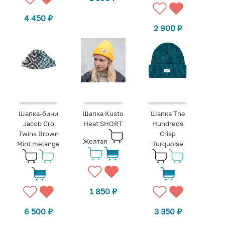
4 450
₽
2 900
₽
Шапка-бини
Шапка Kusto
Шапка The
Jacob Cro
Heat SHORT
Hundreds
Twins Brown
Crisp
Желтая
Mint melange
Turquoise
1 850
₽
6 500
₽
3 350
₽