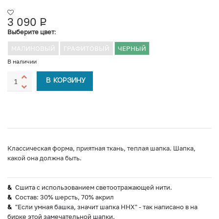
3 090
Р
УБ.
Выберите цвет
:
МАЛИНОВЫЙ
ГРАФИТОВЫЙ
ЧЕРНЫЙ
В наличии
В КОРЗИНУ
Классическая форма, приятная ткань, теплая шапка. Шапка,
какой она должна быть.
Сшита с использованием светоотражающей нити.
Состав: 30% шерсть, 70% акрил
"Если умная башка, значит шапка ННХ" - так написано в на
бирке этой замечательной шапки.