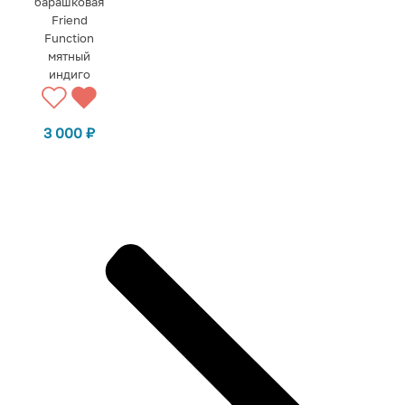
барашковая
Friend
Function
мятный
индиго
3 000
₽