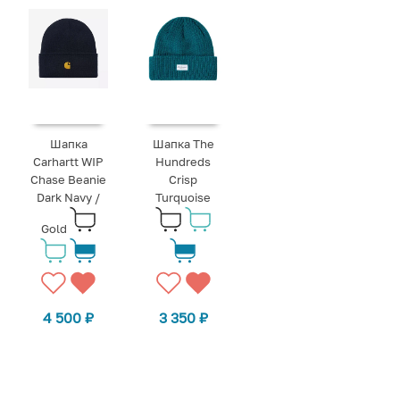
Шапка
Шапка The
Carhartt WIP
Hundreds
Chase Beanie
Crisp
Dark Navy /
Turquoise
Gold
4 500
₽
3 350
₽