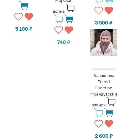
Морская
волна
3 500
₽
5 100
₽
740
₽
Балаклава
Friend
Function
Французский
рябчик
2 600
₽