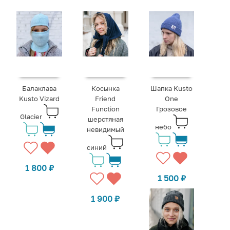
Балаклава
Косынка
Шапка Kusto
Kusto Vizard
Friend
One
Function
Грозовое
Glacier
шерстяная
небо
невидимый
синий
1 800
₽
1 500
₽
1 900
₽