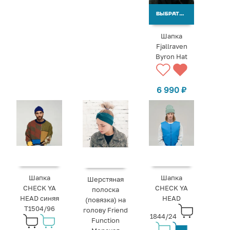
ВЫБРАТЬ ВАРИАНТЫ
Шапка
Fjallraven
Byron Hat
6 990
₽
Шапка
Шапка
Шерстяная
CHECK YA
CHECK YA
полоска
HEAD синяя
HEAD
(повязка) на
T1504/96
голову Friend
1844/24
Function