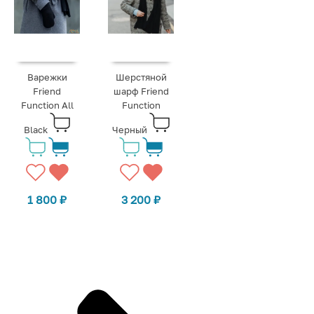
Варежки
Шерстяной
Friend
шарф Friend
Function All
Function
Black
Черный
1 800
₽
3 200
₽