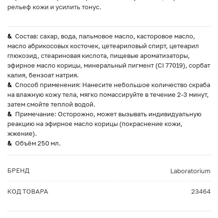
рельеф кожи и усилить тонус.
Состав: сахар, вода, пальмовое масло, касторовое масло,
масло абрикосовых косточек, цетеариловый спирт, цетеарил
глюкозид, стеариновая кислота, пищевые ароматизаторы,
эфирное масло корицы, минеральный пигмент (CI 77019), сорбат
калия, бензоат натрия.
Способ применения: Нанесите небольшое количество скраба
на влажную кожу тела, мягко помассируйте в течение 2-3 минут,
затем смойте теплой водой.
Примечание: Осторожно, может вызывать индивидуальную
реакцию на эфирное масло корицы (покраснение кожи,
жжение).
Объём 250 мл.
БРЕНД
Laboratorium
КОД ТОВАРА
23464