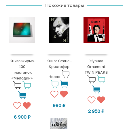
Похожие товары
Книга Фирма.
Книга Сеанс -
Журнал
100
Кристофер
Ornament
пластинок
TWIN PEAKS
Нолан
«Мелодии»
990
₽
2 950
₽
6 900
₽