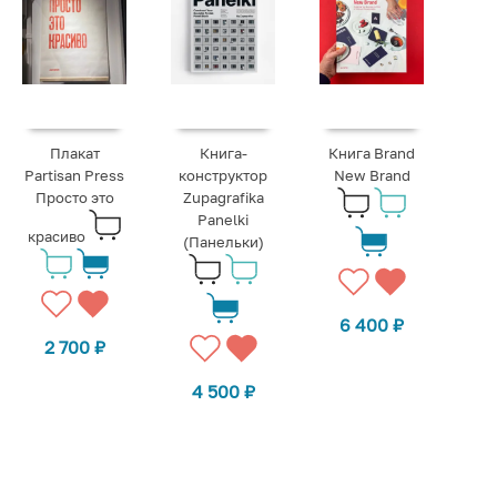
Плакат
Книга-
Книга Brand
Partisan Press
конструктор
New Brand
Просто это
Zupagrafika
Panelki
красиво
(Панельки)
6 400
₽
2 700
₽
4 500
₽