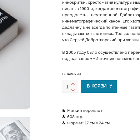
кинокритки, хрестоматия культуры мы
писать в 1990‑е, когда кинематографи
преодолеть — неутоленной. Добротвор
кинематографический канон. Его хаот
дедлайну в не всегда почтенные газе
складываются в летопись. Только нел
что Сергей Добротворский при жизни 
В 2005 году было осуществлено переи
под названием «Источник невозможно
В наличии
В КОРЗИНУ
Мягкий переплет
608 стр.
Формат: 17 см × 24 см