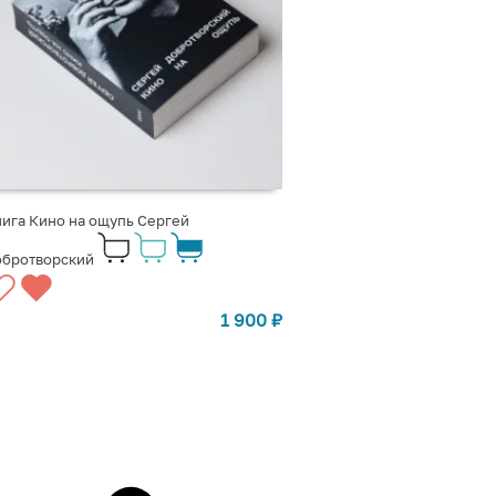
ига Кино на ощупь Сергей
обротворский
1 900
₽