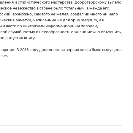
шления и стилистического мастерства. Добротворскому выпало
ческое невежество в стране было тотальным, а жажда его
ский, возможно, сам того не желая, создал ни много ни мало
ические заметки, написанные не для opus magnum, а к
ты и часто по ничтожным информационным поводам,
епой случайностью и несообразностью жизни можно объяснить,
не выпустил книгу.
здание. В 2016 году дополненная версия книги была выпущена
го».