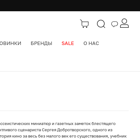
ОВИНКИ
БРЕНДЫ
SALE
О НАС
Каталог
>
Книги и журналы
 эссеистических миниатюр и газетных заметок блестящего
нтливого сценариста Сергея Добротворского, одного из
ория кино за весь без малого век его существования, учебник