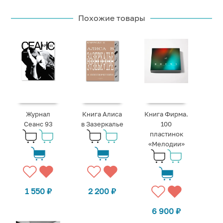
Похожие товары
Журнал
Книга Алиса
Книга Фирма.
Сеанс 93
в Зазеркалье
100
пластинок
«Мелодии»
1 550
₽
2 200
₽
6 900
₽