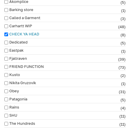
Akomplice
(5)
Barking store
(1)
Called a Garment
(3)
Carhartt WIP
(48)
CHECK YA HEAD
(8)
Dedicated
(5)
Eastpak
(1)
Fjallraven
(39)
FRIEND FUNCTION
(73)
Kusto
(2)
Nikita Gruzovik
(1)
Obey
(31)
Patagonia
(5)
Rains
(4)
SHU
(11)
The Hundreds
(11)