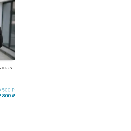
ь Юных
3 500
₽
2 800
₽