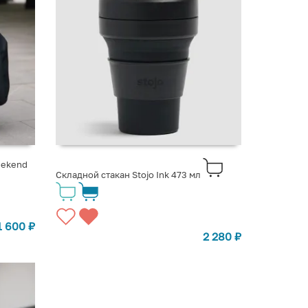
eekend
Складной стакан Stojo Ink 473 мл
1 600
₽
2 280
₽