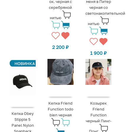
ок. черная с
меня в Питер
серебряной
черная со
светонакопительной
нитью
нитью
2 200
₽
1 900
₽
Кепка Friend
Козырек
Function todo
Friend
Кепка Obey
bien черная
Function
Stipple 5
черный Пинг-
Panel Nylon
Snapback
Понг