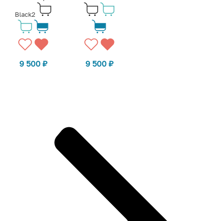
Black2
9 500
₽
9 500
₽