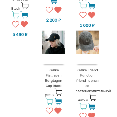
Black
2 200
₽
1 000
₽
5 490
₽
Кепка
Кепка Friend
Fjallraven
Function
Bergtagen
friend черная
Cap Black
со
светонакопительной
(550)
нитью