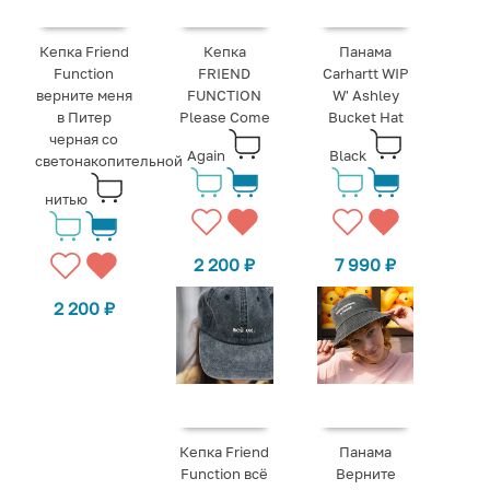
Кепка Friend
Кепка
Панама
Function
FRIEND
Carhartt WIP
верните меня
FUNCTION
W' Ashley
в Питер
Please Come
Bucket Hat
черная со
Again
Black
светонакопительной
нитью
2 200
₽
7 990
₽
2 200
₽
Кепка Friend
Панама
Function всё
Верните