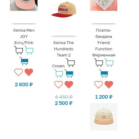
Кепка Меч
Платок-
JOY
бандана
Ecru/Pink
Кепка The
Friend
Hundreds
Function
Team 2
Фирменная
Cream
2 600
₽
4 450
₽
1 200
₽
2 500
₽