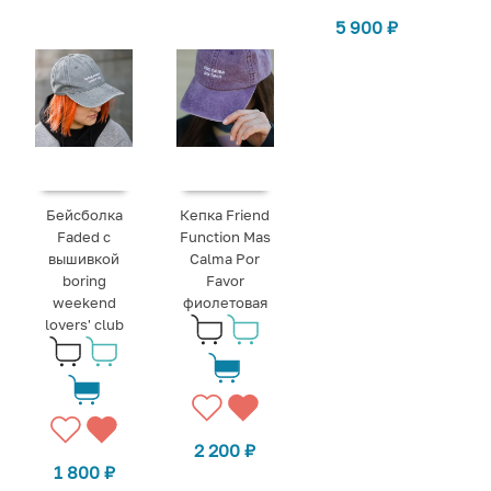
5 900
₽
Бейсболка
Кепка Friend
Faded с
Function Mas
вышивкой
Calma Por
boring
Favor
weekend
фиолетовая
lovers' club
2 200
₽
1 800
₽