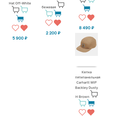
Hat Off-White
бежевая
8 490
₽
2 200
₽
5 900
₽
Кепка
пятипанельная
Carhartt WIP
Backley Dusty
H Brown