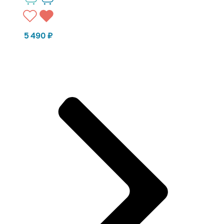
5 490
₽