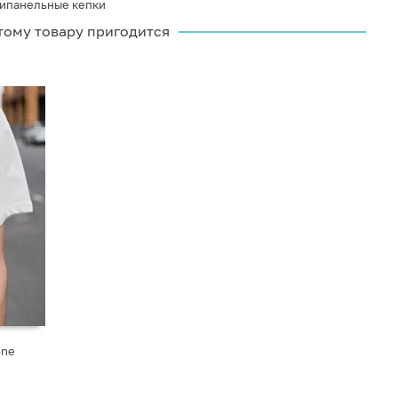
ипанельные кепки
тому товару пригодится
one