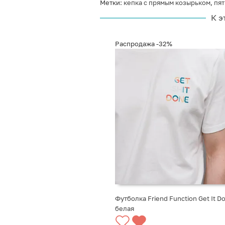
Метки:
кепка с прямым козырьком
,
пят
К э
Распродажа
-32%
Футболка Friend Function Get It D
белая
ВЫБРАТЬ ВАРИАНТЫ