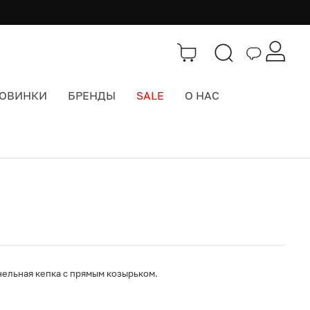
ОВИНКИ
БРЕНДЫ
SALE
О НАС
Каталог
>
Кепки бейсболки
нельная кепка с прямым козырьком.