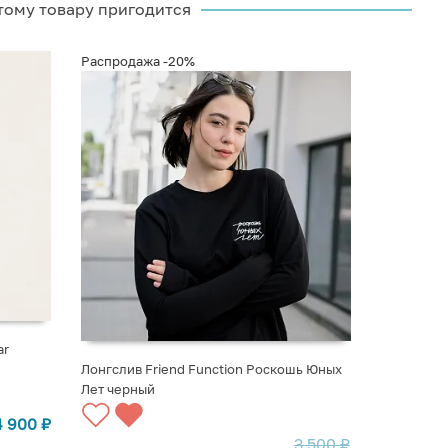
тому товару пригодится
Распродажа
-20%
ar
Лонгслив Friend Function Роскошь Юных
Лет черный
ВЫБРАТЬ ВАРИАНТЫ
4 900
₽
3 500
₽