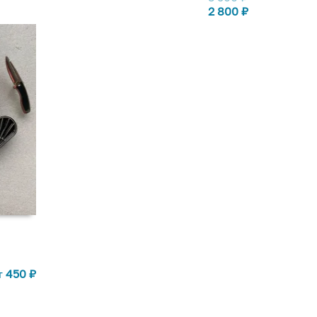
2 800
₽
т
450
₽