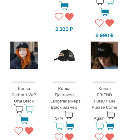
2 200
₽
6 990
₽
Кепка
Кепка
Кепка
Carhartt WIP
Fjallraven
FRIEND
Orla Black
Langtradarkeps
FUNCTION
Black размер
Please Come
S/M
Again