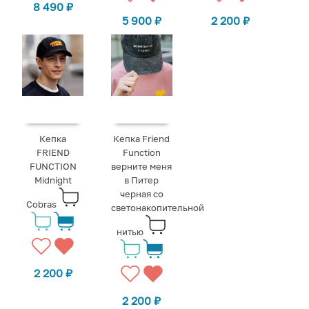
8 490
₽
5 900
₽
2 200
₽
Кепка
Кепка Friend
FRIEND
Function
FUNCTION
верните меня
Midnight
в Питер
черная со
Cobras
светонакопительной
нитью
2 200
₽
2 200
₽