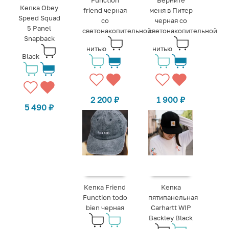
Function
Верните
Кепка Obey
friend черная
меня в Питер
Speed Squad
со
черная со
5 Panel
светонакопительной
светонакопительной
Snapback
нитью
нитью
Black
2 200
₽
1 900
₽
5 490
₽
Кепка Friend
Кепка
Function todo
пятипанельная
bien черная
Carhartt WIP
Backley Black