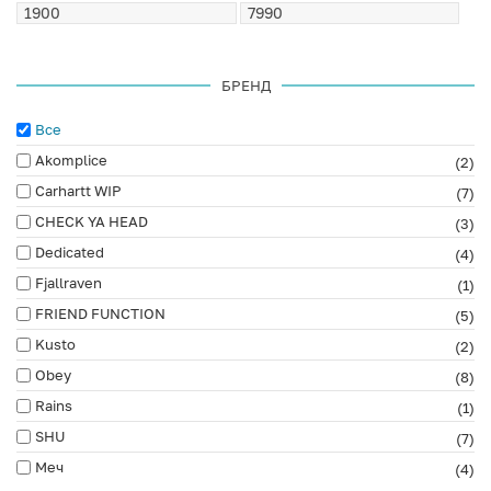
БРЕНД
Все
Akomplice
(2)
Carhartt WIP
(7)
CHECK YA HEAD
(3)
Dedicated
(4)
Fjallraven
(1)
FRIEND FUNCTION
(5)
Kusto
(2)
Obey
(8)
Rains
(1)
SHU
(7)
Меч
(4)