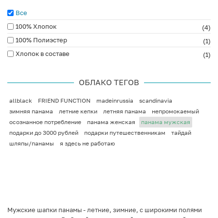
Все
100% Хлопок
(4)
100% Полиэстер
(1)
Хлопок в составе
(1)
ОБЛАКО ТЕГОВ
allblack
FRIEND FUNCTION
madeinrussia
scandinavia
зимняя панама
летние кепки
летняя панама
непромокаемый
осознанное потребление
панама женская
панама мужская
подарки до 3000 рублей
подарки путешественникам
тайдай
шляпы/панамы
я здесь не работаю
Мужские шапки панамы - летние, зимние, с широкими полями