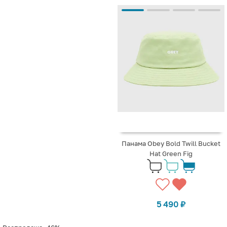
Панама Obey Bold Twill Bucket
Hat Green Fig
5 490
₽