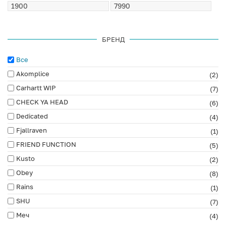
БРЕНД
Все
Akomplice
(2)
Carhartt WIP
(7)
CHECK YA HEAD
(6)
Dedicated
(4)
Fjallraven
(1)
FRIEND FUNCTION
(5)
Kusto
(2)
Obey
(8)
Rains
(1)
SHU
(7)
Меч
(4)