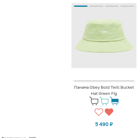
Панама Obey Bold Twill Bucket
Hat Green Fig
5 490
₽