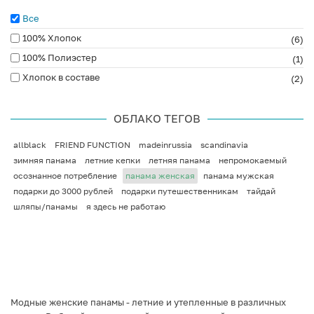
Все
100% Хлопок
(6)
100% Полиэстер
(1)
Хлопок в составе
(2)
ОБЛАКО ТЕГОВ
allblack
FRIEND FUNCTION
madeinrussia
scandinavia
зимняя панама
летние кепки
летняя панама
непромокаемый
осознанное потребление
панама женская
панама мужская
подарки до 3000 рублей
подарки путешественникам
тайдай
шляпы/панамы
я здесь не работаю
Модные женские панамы - летние и утепленные в различных