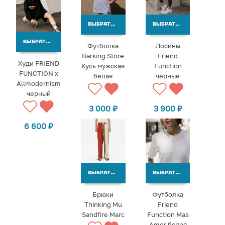
ВЫБРАТЬ ВАРИАНТЫ
ВЫБРАТЬ ВАРИАНТЫ
ВЫБРАТЬ ВАРИАНТЫ
Футболка
Лосины
Barking Store
Friend
Худи FRIEND
Кусь мужская
Function
FUNCTION х
белая
черные
Allmodernism
черный
3 000
₽
3 900
₽
6 600
₽
ВЫБРАТЬ ВАРИАНТЫ
ВЫБРАТЬ ВАРИАНТЫ
Брюки
Футболка
Thinking Mu
Friend
Sandfire Marc
Function Mas
Amor белая