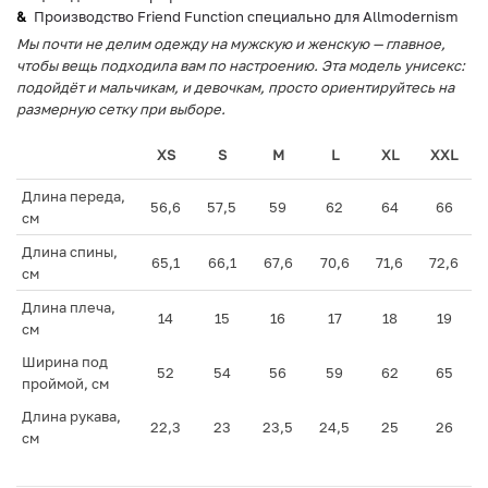
Производство Friend Function специально для Allmodernism
Мы почти не делим одежду на мужскую и женскую — главное,
чтобы вещь подходила вам по настроению. Эта модель унисекс:
подойдёт и мальчикам, и девочкам, просто ориентируйтесь на
размерную сетку при выборе.
XS
S
M
L
XL
XXL
Длина переда,
56,6
57,5
59
62
64
66
см
Длина спины,
65,1
66,1
67,6
70,6
71,6
72,6
см
Длина плеча,
14
15
16
17
18
19
см
Ширина под
52
54
56
59
62
65
проймой, см
Длина рукава,
22,3
23
23,5
24,5
25
26
см