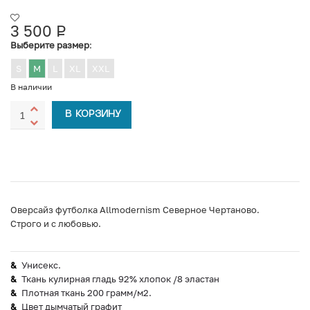
3 500
Р
УБ.
Выберите размер
:
S
M
L
XL
XXL
В наличии
В КОРЗИНУ
Оверсайз футболка Allmodernism Северное Чертаново.
Строго и с любовью.
Унисекс.
Ткань кулирная гладь 92% хлопок /8 эластан
Плотная ткань 200 грамм/м2.
Цвет дымчатый графит