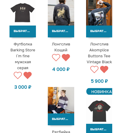
ВЫБРАТЬ ВАРИАНТЫ
ВЫБРАТЬ ВАРИАНТЫ
ВЫБРАТЬ ВАРИАНТЫ
Футболка
Лонгслив
Лонгслив
Barking Store
Кощей
Akomplice
I`m fine
Buttons Tee
мужская
Vintage Black
серая
4 000
₽
5 900
₽
3 000
₽
ВЫБРАТЬ ВАРИАНТЫ
ВЫБРАТЬ ВАРИАНТЫ
Регбийка