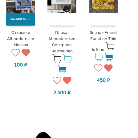
ВЫБРАТЬ ВАРИАНТЫ
Открытки
Плакат
Значок Friend
Allmodernism
Allmodernism
Function This
Москва
Северное
Is Fine
Чертаново
100
₽
450
₽
2 500
₽