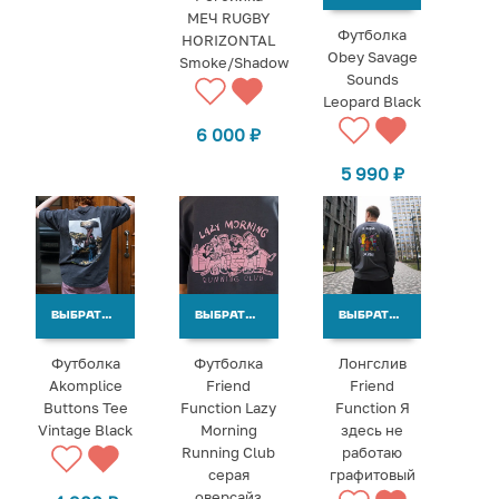
МЕЧ RUGBY
Футболка
HORIZONTAL
Obey Savage
Smoke/Shadow
Sounds
Leopard Black
6 000
₽
5 990
₽
ВЫБРАТЬ ВАРИАНТЫ
ВЫБРАТЬ ВАРИАНТЫ
ВЫБРАТЬ ВАРИАНТЫ
Футболка
Футболка
Лонгслив
Akomplice
Friend
Friend
Buttons Tee
Function Lazy
Function Я
Vintage Black
Morning
здесь не
Running Club
работаю
серая
графитовый
оверсайз