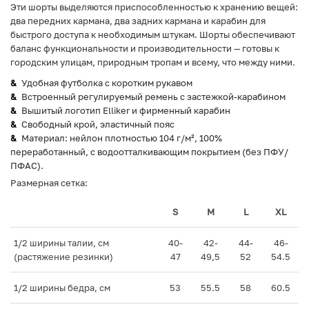
Эти шорты выделяются приспособленностью к хранению вещей:
два передних кармана, два задних кармана и карабин для
быстрого доступа к необходимым штукам. Шорты обеспечивают
баланс функциональности и производительности — готовы к
городским улицам, природным тропам и всему, что между ними.
Удобная футболка с коротким рукавом
Встроенный регулируемый ремень с застежкой-карабином
Вышитый логотип Elliker и фирменный карабин
Свободный крой, эластичный пояс
Материал: нейлон плотностью 104 г/м², 100%
переработанный, с водоотталкивающим покрытием (без ПФУ/
ПФАС).
Размерная сетка:
S
M
L
XL
1/2 ширины талии, см
40-
42-
44-
46-
(растяжение резинки)
47
49,5
52
54.5
1/2 ширины бедра, см
53
55.5
58
60.5