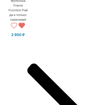
Футболка
Friend
Function Рай
да и только
сиреневая
2 900
₽