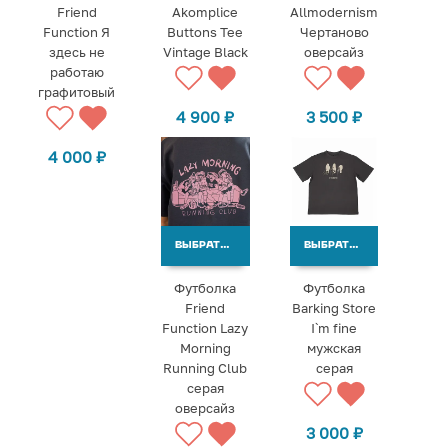
Friend
Akomplice
Allmodernism
Function Я
Buttons Tee
Чертаново
здесь не
Vintage Black
оверсайз
работаю
графитовый
4 900
₽
3 500
₽
4 000
₽
ВЫБРАТЬ ВАРИАНТЫ
ВЫБРАТЬ ВАРИАНТЫ
Футболка
Футболка
Friend
Barking Store
Function Lazy
I`m fine
Morning
мужская
Running Club
серая
серая
оверсайз
3 000
₽