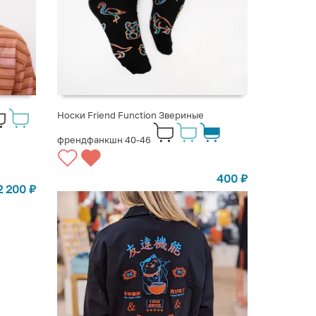
Носки Friend Function Звериные
френдфанкшн 40-46
400
₽
2 200
₽