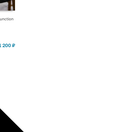
unction
1 200
₽