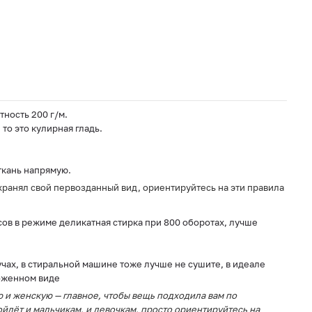
тность 200 г/м.
то это кулирная гладь.
ткань напрямую.
ранял свой первозданный вид, ориентируйтесь на эти правила
сов в режиме деликатная стирка при 800 оборотах, лучше
чах, в стиральной машине тоже лучше не сушите, в идеале
оженном виде
 и женскую — главное, чтобы вещь подходила вам по
йдёт и мальчикам, и девочкам, просто ориентируйтесь на