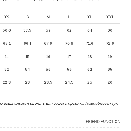
XS
S
M
L
XL
XXL
56,6
57,5
59
62
64
66
65,1
66,1
67,6
70,6
71,6
72,6
14
15
16
17
18
19
52
54
56
59
62
65
22,3
23
23,5
24,5
25
26
ю вещь сможем сделать для вашего проекта.
Подробности тут.
FRIEND FUNCTION