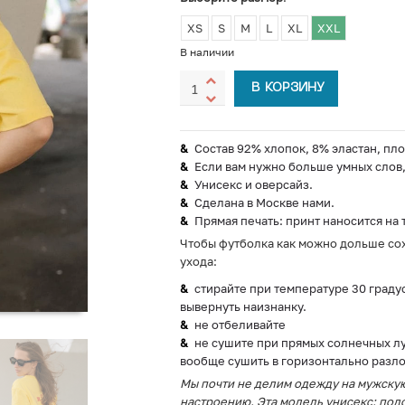
XS
S
M
L
XL
XXL
В наличии
В КОРЗИНУ
Состав 92% хлопок, 8% эластан, пло
Если вам нужно больше умных слов, 
Унисекс и оверсайз.
Сделана в Москве нами.
Прямая печать: принт наносится на 
Чтобы футболка как можно дольше сох
ухода:
стирайте при температуре 30 граду
вывернуть наизнанку.
не отбеливайте
не сушите при прямых солнечных лу
вообще сушить в горизонтально разл
Мы почти не делим одежду на мужскую
настроению. Эта модель унисекс: подо