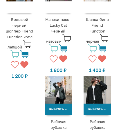
Большой
Манэки-нэко -
Шапка-бини
черный
Lucky Cat
Friend
шоппер Friend
черный
Function
Function кот с
матовый
черная
лапшой
1 800
₽
1 400
₽
1 200
₽
ВЫБРАТЬ ВАРИАНТЫ
ВЫБРАТЬ ВАРИАНТЫ
Рабочая
Рабочая
рубашка
рубашка