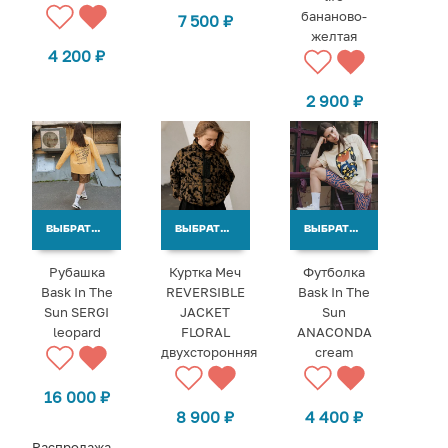
бананово-
7 500
₽
желтая
4 200
₽
2 900
₽
ВЫБРАТЬ ВАРИАНТЫ
ВЫБРАТЬ ВАРИАНТЫ
ВЫБРАТЬ ВАРИАНТЫ
Рубашка
Куртка Меч
Футболка
Bask In The
REVERSIBLE
Bask In The
Sun SERGI
JACKET
Sun
leopard
FLORAL
ANACONDA
двухсторонняя
cream
16 000
₽
8 900
₽
4 400
₽
Распродажа