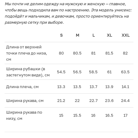
Мы почти не делим одежду на мужскую и женскую — главное,
чтобы вещь подходила вам по настроению. Эта модель унисекс:
подойдёт и мальчикам, и девочкам, просто ориентируйтесь на
размерную сетку при выборе.
S
M
L
XL
XXL
Длина от верхней
точки плеча до низа,
80
80.5
81
81.5
82
см
Ширина рубашки (в
54.5
56.5
58.5
61
63.5
застегнутом виде), см
Длина плеча, см
13.3
13.5
13.7
13.9
14.1
Ширина рукава, см
21.2
22
22.7
23.6
24.4
Ширина рукава по
15
15.5
16
16.5
17
низу, см