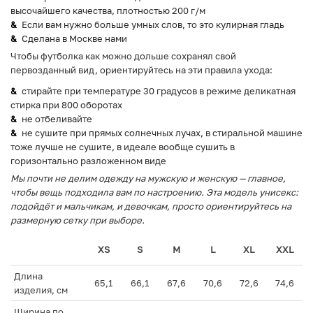
высочайшего качества, плотностью 200 г/м
Если вам нужно больше умных слов, то это кулирная гладь
Сделана в Москве нами
Чтобы футболка как можно дольше сохранял свой
первозданный вид, ориентируйтесь на эти правила ухода:
стирайте при температуре 30 градусов в режиме деликатная
стирка при 800 оборотах
не отбеливайте
не сушите при прямых солнечных лучах, в стиральной машине
тоже лучше не сушите, в идеале вообще сушить в
горизонтально разложенном виде
Мы почти не делим одежду на мужскую и женскую — главное,
чтобы вещь подходила вам по настроению. Эта модель унисекс:
подойдёт и мальчикам, и девочкам, просто ориентируйтесь на
размерную сетку при выборе.
XS
S
M
L
XL
XXL
Длина
65,1
66,1
67,6
70,6
72,6
74,6
изделия, см
Ширина по