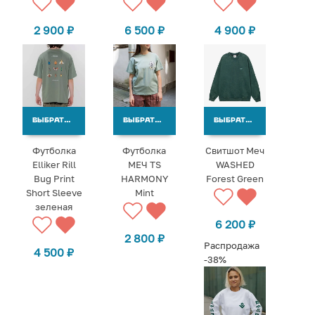
2 900
₽
6 500
₽
4 900
₽
ВЫБРАТЬ ВАРИАНТЫ
ВЫБРАТЬ ВАРИАНТЫ
ВЫБРАТЬ ВАРИАНТЫ
Футболка
Футболка
Свитшот Меч
Elliker Rill
МЕЧ TS
WASHED
Bug Print
HARMONY
Forest Green
Short Sleeve
Mint
зеленая
6 200
₽
2 800
₽
Распродажа
4 500
₽
-38%