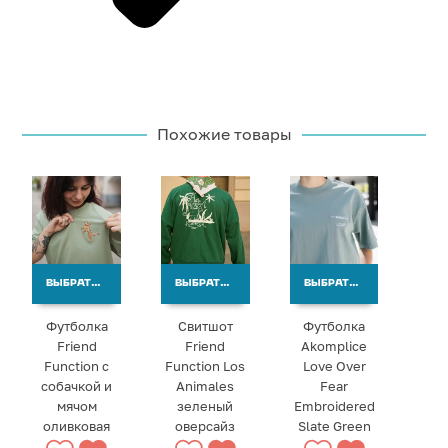
Похожие товары
ВЫБРАТЬ ВАРИАНТЫ
ВЫБРАТЬ ВАРИАНТЫ
ВЫБРАТЬ ВАРИАНТЫ
Футболка
Свитшот
Футболка
Friend
Friend
Akomplice
Function с
Function Los
Love Over
собачкой и
Animales
Fear
мячом
зеленый
Embroidered
оливковая
оверсайз
Slate Green