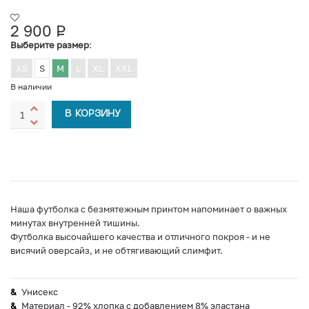
2 900
Р
УБ.
Выберите размер
:
XS
S
M
L
XL
XXL
В наличии
В КОРЗИНУ
Наша футболка c безмятежным принтом напоминает о важных
минутах внутренней тишины.
Футболка высочайшего качества и отличного покроя - и не
висячий оверсайз, и не обтягивающий слимфит.
Унисекс
Материал - 92% хлопка с добавлением 8% эластана