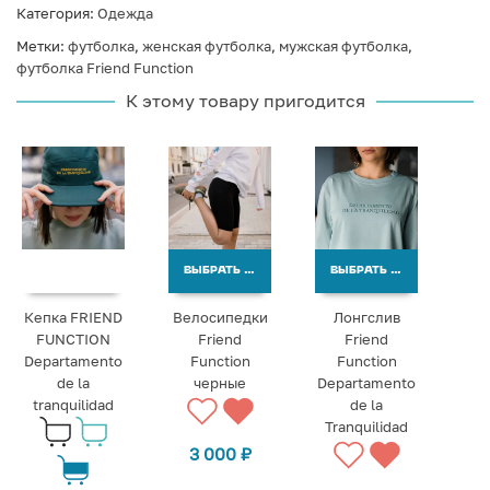
Категория:
Одежда
Метки:
футболка
,
женская футболка
,
мужская футболка
,
футболка Friend Function
К этому товару пригодится
ВЫБРАТЬ ВАРИАНТЫ
ВЫБРАТЬ ВАРИАНТЫ
Кепка FRIEND
Велосипедки
Лонгслив
FUNCTION
Friend
Friend
Departamento
Function
Function
de la
черные
Departamento
tranquilidad
de la
Tranquilidad
3 000
₽