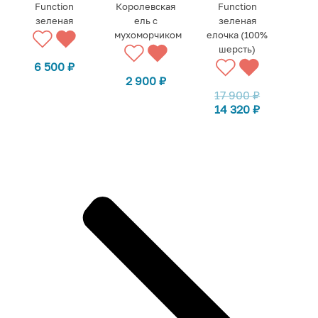
Function
Королевская
Function
зеленая
ель с
зеленая
мухоморчиком
елочка (100%
шерсть)
6 500
₽
2 900
₽
17 900
₽
14 320
₽