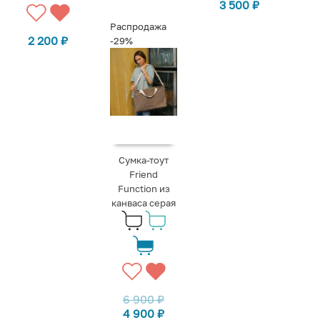
3 500
₽
Распродажа
2 200
₽
-29%
Сумка-тоут
Friend
Function из
канваса серая
6 900
₽
4 900
₽