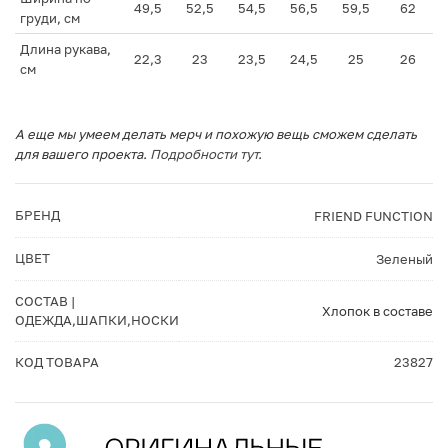
49,5
52,5
54,5
56,5
59,5
62
груди, см
Длина рукава,
22,3
23
23,5
24,5
25
26
см
А еще мы умеем делать мерч и похожую вещь сможем сделать
для вашего проекта.
Подробности тут
.
БРЕНД
FRIEND FUNCTION
ЦВЕТ
Зеленый
СОСТАВ |
Хлопок в составе
ОДЕЖДА,ШАПКИ,НОСКИ
КОД ТОВАРА
23827