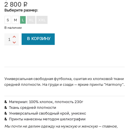
2 800
Р
УБ.
Выберите размер
:
S
M
L
XL
XXL
В наличии
В КОРЗИНУ
Универсальная свободная футболка, сшитая из хлопковой ткани
средней плотности. На груди и сзади — яркие принты "Harmony".
Материал: 100% хлопок, плотность 230г
Ткань средней плотности
Универсальный свободный крой, унисекс
Принты нанесены методом шелкографии
Мы почти не делим одежду на мужскую и женскую — главное,