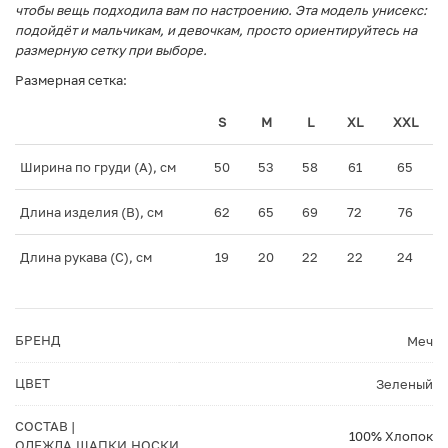
чтобы вещь подходила вам по настроению. Эта модель унисекс:
подойдёт и мальчикам, и девочкам, просто ориентируйтесь на
размерную сетку при выборе.
Размерная сетка:
S
M
L
XL
XXL
Ширина по груди (A), см
50
53
58
61
65
Длина изделия (B), см
62
65
69
72
76
Длина рукава (C), см
19
20
22
22
24
БРЕНД
Меч
ЦВЕТ
Зеленый
СОСТАВ |
100% Хлопок
ОДЕЖДА,ШАПКИ,НОСКИ