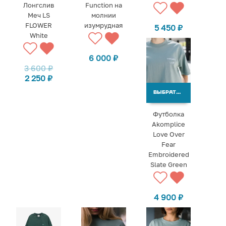
Лонгслив
Function на
Меч LS
молнии
FLOWER
изумрудная
5 450
₽
White
6 000
₽
3 600
₽
2 250
₽
ВЫБРАТЬ ВАРИАНТЫ
Футболка
Akomplice
Love Over
Fear
Embroidered
Slate Green
4 900
₽