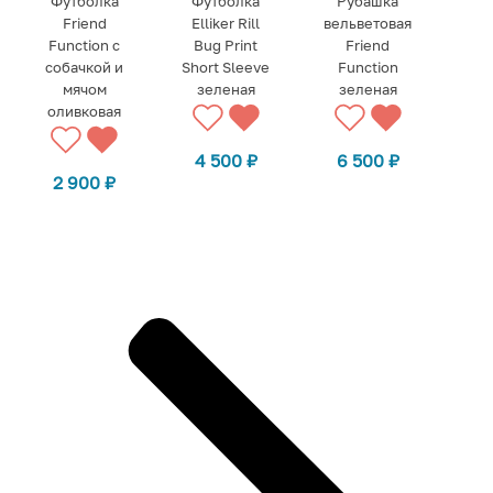
Футболка
Футболка
Рубашка
Friend
Elliker Rill
вельветовая
Function с
Bug Print
Friend
собачкой и
Short Sleeve
Function
мячом
зеленая
зеленая
оливковая
4 500
₽
6 500
₽
2 900
₽