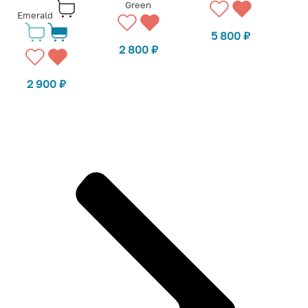
Green
Emerald
5 800
₽
2 800
₽
2 900
₽