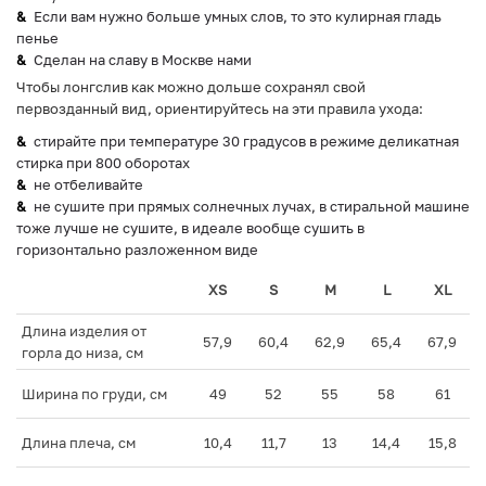
Если вам нужно больше умных слов, то это кулирная гладь
пенье
Сделан на славу в Москве нами
Чтобы лонгслив как можно дольше сохранял свой
первозданный вид, ориентируйтесь на эти правила ухода:
стирайте при температуре 30 градусов в режиме деликатная
стирка при 800 оборотах
не отбеливайте
не сушите при прямых солнечных лучах, в стиральной машине
тоже лучше не сушите, в идеале вообще сушить в
горизонтально разложенном виде
XS
S
M
L
XL
Длина изделия от
57,9
60,4
62,9
65,4
67,9
горла до низа, см
Ширина по груди, см
49
52
55
58
61
Длина плеча, см
10,4
11,7
13
14,4
15,8