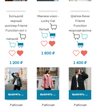
Большой
Манэки-нэко -
Шапка-бини
черный
Lucky Cat
Friend
шоппер Friend
Function
белый
Function кот с
морская волна
лапшой
1 800
₽
1 200
₽
1 400
₽
ВЫБРАТЬ ВАРИАНТЫ
ВЫБРАТЬ ВАРИАНТЫ
ВЫБРАТЬ ВАРИАНТЫ
Рабочая
Рабочая
Рабочая