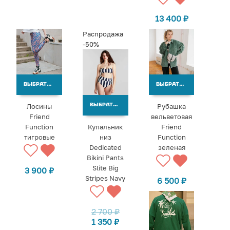
13 400
₽
Распродажа
-50%
ВЫБРАТЬ ВАРИАНТЫ
ВЫБРАТЬ ВАРИАНТЫ
Лосины
Рубашка
ВЫБРАТЬ ВАРИАНТЫ
Friend
вельветовая
Function
Купальник
Friend
тигровые
низ
Function
Dedicated
зеленая
Bikini Pants
Slite Big
3 900
₽
Stripes Navy
6 500
₽
2 700
₽
1 350
₽