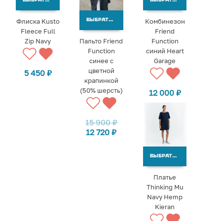
ВЫБРАТЬ ВАРИАНТЫ
ВЫБРАТЬ ВАРИАНТЫ
Флиска Kusto
Комбинезон
ВЫБРАТЬ ВАРИАНТЫ
Fleece Full
Friend
Zip Navy
Пальто Friend
Function
Function
синий Heart
синее с
Garage
цветной
5 450
₽
крапинкой
(50% шерсть)
12 000
₽
15 900
₽
12 720
₽
ВЫБРАТЬ ВАРИАНТЫ
Платье
Thinking Mu
Navy Hemp
Kieran