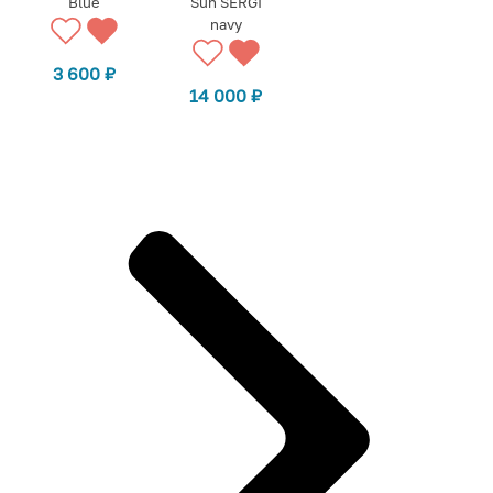
Blue
Sun SERGI
navy
3 600
₽
14 000
₽