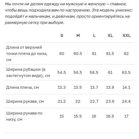
Мы почти не делим одежду на мужскую и женскую — главное,
чтобы вещь подходила вам по настроению. Эта модель унисекс:
подойдёт и мальчикам, и девочкам, просто ориентируйтесь на
размерную сетку при выборе.
S
M
L
XL
XXL
Длина от верхней
точки плеча до низа,
80
80.5
81
81.5
82
см
Ширина рубашки (в
54.5
56.5
58.5
61
63.5
застегнутом виде), см
Длина плеча, см
13.3
13.5
13.7
13.9
14.1
Ширина рукава, см
21.2
22
22.7
23.6
24.4
Ширина рукава по
15
15.5
16
16.5
17
низу, см