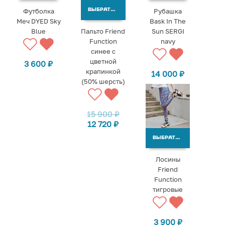
Футболка
Рубашка
ВЫБРАТЬ ВАРИАНТЫ
Меч DYED Sky
Bask In The
Blue
Пальто Friend
Sun SERGI
Function
navy
синее с
цветной
3 600
₽
крапинкой
14 000
₽
(50% шерсть)
15 900
₽
12 720
₽
ВЫБРАТЬ ВАРИАНТЫ
Лосины
Friend
Function
тигровые
3 900
₽