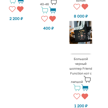
котом
40-46
8 000
₽
2 200
₽
400
₽
Большой
черный
шоппер Friend
Function кот с
лапшой
1 200
₽