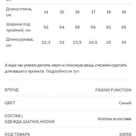
Длина плеча,
14
15
16
17
18
19
см
Ширина под
52
54
56
59
62
65
проймой, см
Длина рукава,
22,3
23
23,5
24,5
25
26
см
А еще мы умеем делать мерч и похожую вещь сможем сделать
для вашего проекта.
Подробности тут.
БРЕНД
FRIEND FUNCTION
ЦВЕТ
Синий
СОСТАВ |
Хлопок в составе
ОДЕЖДА,ШАПКИ,НОСКИ
КОД ТОВАРА
28058