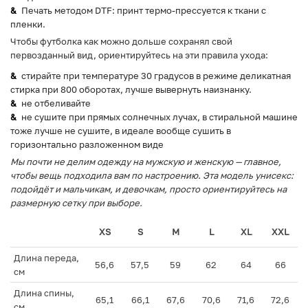
Печать методом DTF: принт термо-прессуется к ткани с
пленки.
Чтобы футболка как можно дольше сохранял свой
первозданный вид, ориентируйтесь на эти правила ухода:
стирайте при температуре 30 градусов в режиме деликатная
стирка при 800 оборотах, лучше вывернуть наизнанку.
не отбеливайте
не сушите при прямых солнечных лучах, в стиральной машине
тоже лучше не сушите, в идеале вообще сушить в
горизонтально разложенном виде
Мы почти не делим одежду на мужскую и женскую — главное,
чтобы вещь подходила вам по настроению. Эта модель унисекс:
подойдёт и мальчикам, и девочкам, просто ориентируйтесь на
размерную сетку при выборе.
XS
S
M
L
XL
XXL
Длина переда,
56,6
57,5
59
62
64
66
см
Длина спины,
65,1
66,1
67,6
70,6
71,6
72,6
см