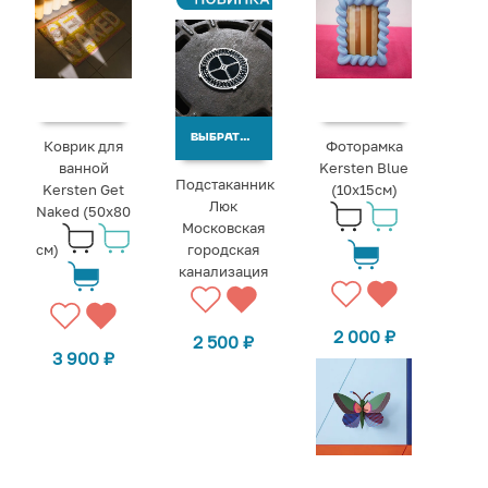
ВЫБРАТЬ ВАРИАНТЫ
Коврик для
Фоторамка
ванной
Kersten Blue
Подстаканник
Kersten Get
(10x15см)
Люк
Naked (50x80
Московская
см)
городская
канализация
2 000
₽
2 500
₽
3 900
₽