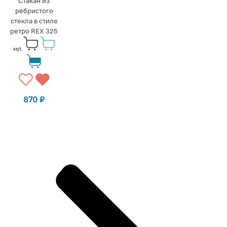
Стакан из
ребристого
стекла в стиле
ретро REX 325
мл
870
₽