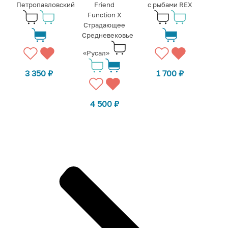
Петропавловский
Friend
с рыбами REX
Function X
Страдающее
Средневековье
«Русал»
3 350
₽
1 700
₽
4 500
₽