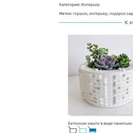
Категория:
Интерьер
Метки:
горшок
,
интерьер
,
подарок са
К э
Бетонное кашпо в виде панельки