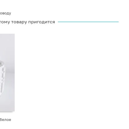
доводу
тому товару пригодится
 белое