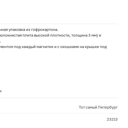
чная упаковка из гофрокартона.
локнистая плита высокой плотности, толщина 3 мм) и
.
ментом под каждый магнитик и с окошками на крышке под
м
Тот самый Петербург
23213