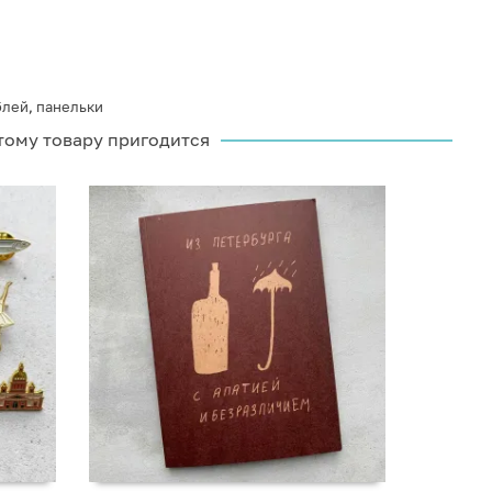
блей
,
панельки
тому товару пригодится