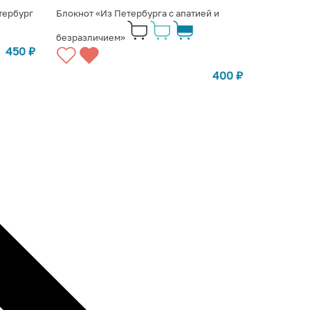
тербург
Блокнот «Из Петербурга с апатией и
безразличием»
450
₽
400
₽