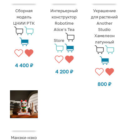
Сборная
Интерьерный
Украшение
модель
конструктор
для растений
ЦНИИ РТК
Robotime
Another
Alice's Tea
Studio
Хамелеон
Store
латунный
4 400
₽
4 200
₽
800
₽
Манэки-нэко