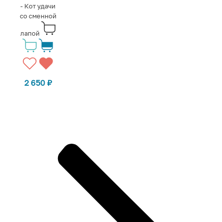
- Кот удачи
со сменной
лапой
2 650
₽