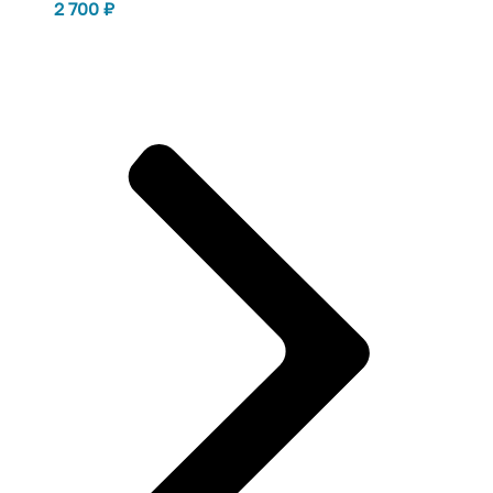
2 700
₽