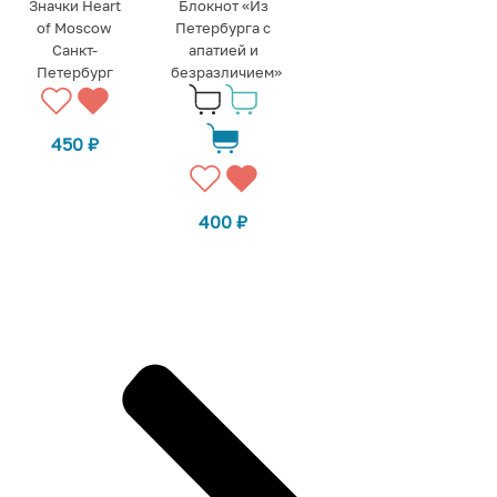
Значки Heart
Блокнот «Из
of Moscow
Петербурга с
Санкт-
апатией и
Петербург
безразличием»
450
₽
400
₽