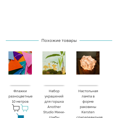
Похожие товары
Флажки
Набор
Настольная
разноцветные
украшений
лампа в
10 метров
для горшка
форме
Another
раковины
Studio Мини-
Kersten
грибы
спиралевидная