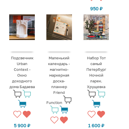
950
₽
Подсвечник
Маленький
Набор Тот
Urban
календарь -
самый
Context -
магнитно-
Петербург
Окно
маркерная
Ночной
доходного
доска-
ларек.
дома Бадаева
планнер
Хрущевка
Friend
Function
5 900
₽
1 600
₽