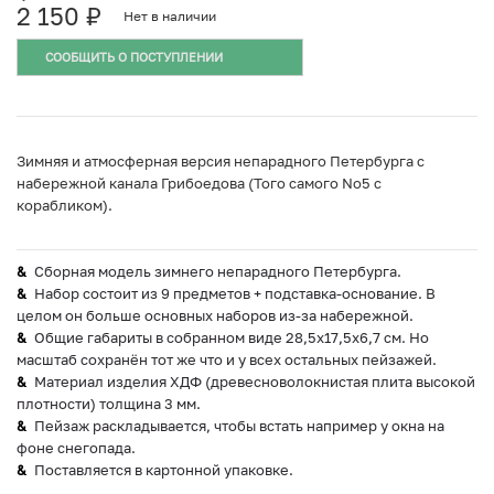
2 150
₽
Нет в наличии
СООБЩИТЬ О ПОСТУПЛЕНИИ
Зимняя и атмосферная версия непарадного Петербурга с
набережной канала Грибоедова (Того самого No5 с
корабликом).
Сборная модель зимнего непарадного Петербурга.
Набор состоит из 9 предметов + подставка-основание. В
целом он больше основных наборов из-за набережной.
Общие габариты в собранном виде 28,5х17,5х6,7 см. Но
масштаб сохранён тот же что и у всех остальных пейзажей.
Материал изделия ХДФ (древесноволокнистая плита высокой
плотности) толщина 3 мм.
Пейзаж раскладывается, чтобы встать например у окна на
фоне снегопада.
Поставляется в картонной упаковке.