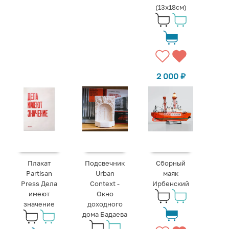
(13x18см)
2 000
₽
Плакат
Подсвечник
Сборный
Partisan
Urban
маяк
Press Дела
Context -
Ирбенский
имеют
Окно
значение
доходного
дома Бадаева