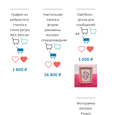
Графин из
Настольная
Лайтбокс -
ребристого
лампа в
доска для
стекла в
форме
сообщений
стиле ретро
раковины
А6
REX 850 мл
Kersten
спиралевидная
1 000
₽
1 900
₽
14 900
₽
Фоторамка
Kersten
Peach