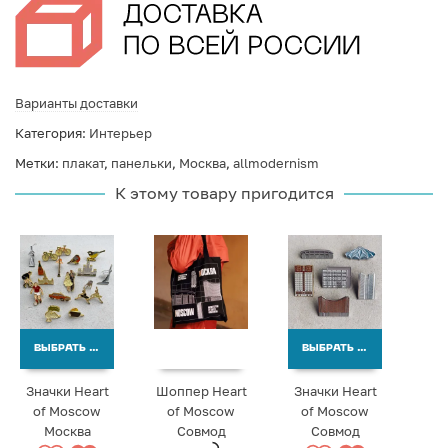
Варианты доставки
Категория:
Интерьер
Метки:
плакат
,
панельки
,
Москва
,
allmodernism
К этому товару пригодится
ВЫБРАТЬ ВАРИАНТЫ
ВЫБРАТЬ ВАРИАНТЫ
Значки Heart
Шоппер Heart
Значки Heart
of Moscow
of Moscow
of Moscow
Москва
Совмод
Совмод