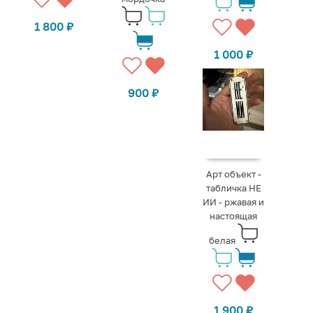
1 800
₽
1 000
₽
900
₽
Арт объект -
табличка НЕ
ИИ - ржавая и
настоящая
белая
1 900
₽