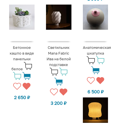
Бетонное
Светильник
Анатомическая
кашпо в виде
Mana Fabric
шкатулка
панельки
Ива на белой
подставке
белое
6 500
₽
2 650
₽
3 200
₽