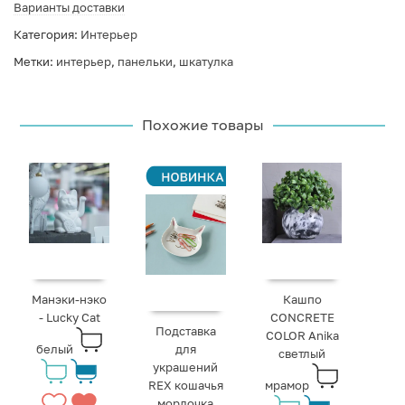
Варианты доставки
Категория:
Интерьер
Метки:
интерьер
,
панельки
,
шкатулка
Похожие товары
Манэки-нэко
Кашпо
- Lucky Cat
CONCRETE
Подставка
COLOR Anika
белый
для
светлый
украшений
REX кошачья
мрамор
мордочка