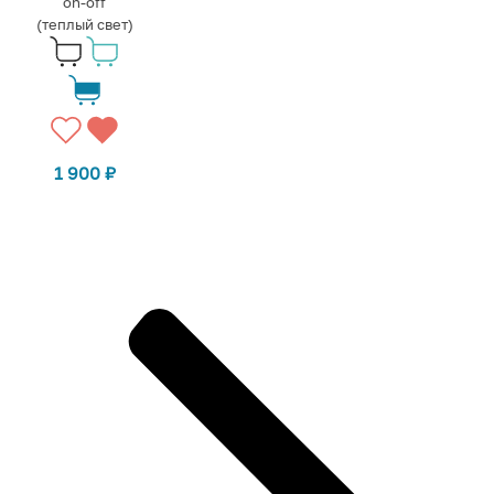
on-off
(теплый свет)
1 900
₽