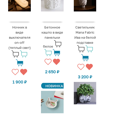
Ночник в
Бетонное
Светильник
виде
кашпо в виде
Mana Fabric
выключателя
панельки
Ива на белой
on-off
подставке
белое
(теплый свет)
2 650
₽
3 200
₽
1 900
₽