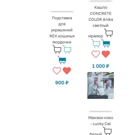
Кашпо
CONCRETE
Подставка
COLOR Anika
для
светлый
украшений
REX кошачья
мрамор
мордочка
1 000
₽
900
₽
Манэки-нэко
- Lucky Cat
белый