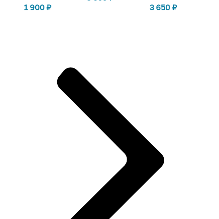
1 900
₽
3 650
₽